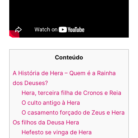
Conteúdo
A História de Hera – Quem é a Rainha
dos Deuses?
Hera, terceira filha de Cronos e Reia
O culto antigo à Hera
O casamento forçado de Zeus e Hera
Os filhos da Deusa Hera
Hefesto se vinga de Hera