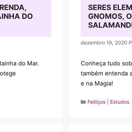
RENDA,
SERES ELEM
AINHA DO
GNOMOS, ON
SALAMAND
dezembro 19, 2020
P
Rainha do Mar.
Conheça tudo sobr
rotege
também entenda a 
e na Magia!
Categorias
Feitiços | Estudos