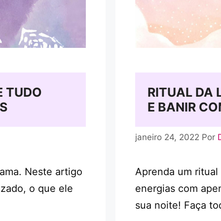
E TUDO
RITUAL DA
AS
E BANIR CO
janeiro 24, 2022
Por
rama. Neste artigo
Aprenda um ritual
izado, o que ele
energias com apen
sua noite! Faça t