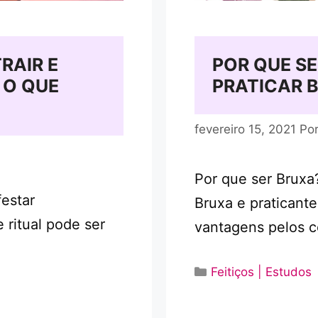
RAIR E
POR QUE S
 O QUE
PRATICAR 
fevereiro 15, 2021
Po
Por que ser Brux
estar
Bruxa e praticante
 ritual pode ser
vantagens pelos c
Categorias
Feitiços | Estudos