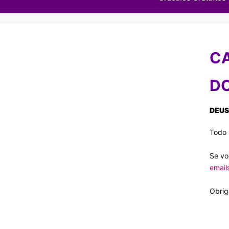
CA
DO
DEU
Todo 
Se vo
email
Obrig