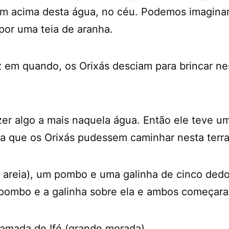
viam acima desta água, no céu. Podemos imaginar
por uma teia de aranha.
ez em quando, os Orixás desciam para brincar n
er algo a mais naquela água. Então ele teve um
ara que os Orixás pudessem caminhar nesta terra
 areia), um pombo e uma galinha de cinco dedo
 pombo e a galinha sobre ela e ambos começaram
 chamada de Ifé (grande morada).