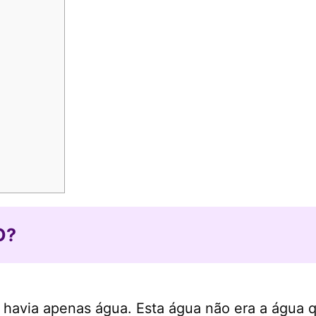
O?
io havia apenas água. Esta água não era a águ