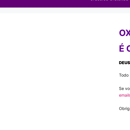
OX
É 
DEUS
Todo 
Se vo
email
Obrig