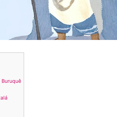
ã Buruquê
alá