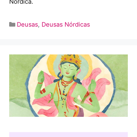
Nórdica.
Categorias
Deusas
,
Deusas Nórdicas