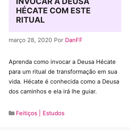
INVOCAR A DEUSA
HÉCATE COM ESTE
RITUAL
março 28, 2020
Por
DanFF
Aprenda como invocar a Deusa Hécate
para um ritual de transformação em sua
vida. Hécate é conhecida como a Deusa
dos caminhos e ela irá lhe guiar.
Categorias
Feitiços | Estudos