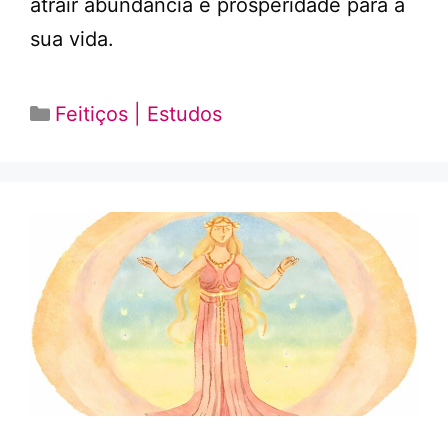
atrair abundância e prosperidade para a
sua vida.
Categorias
Feitiços | Estudos