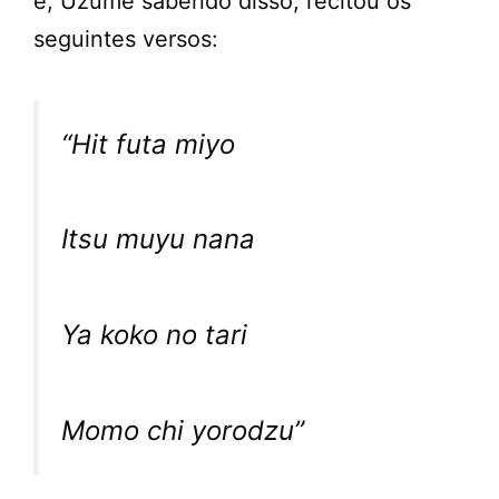
e, Uzume sabendo disso, recitou os
seguintes versos:
“Hit futa miyo
Itsu muyu nana
Ya koko no tari
Momo chi yorodzu”