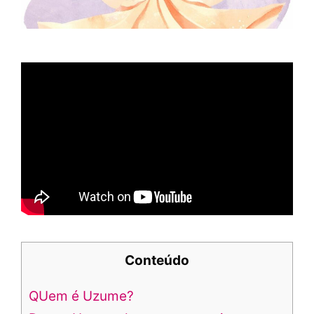
Conteúdo
QUem é Uzume?