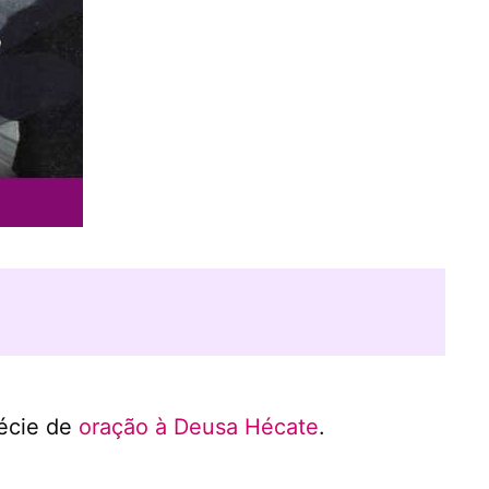
écie de
oração à Deusa Hécate
.