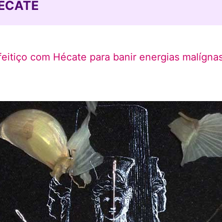
HÉCATE
feitiço com Hécate para banir energias malígna